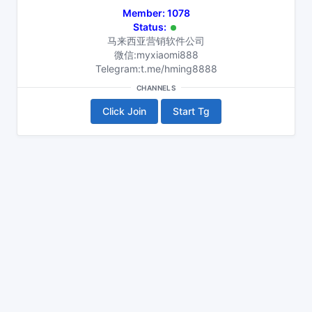
Member: 1078
Status:
马来西亚营销软件公司
微信:myxiaomi888
Telegram:t.me/hming8888
CHANNELS
Click Join
Start Tg